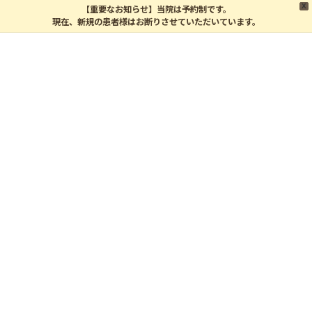
X
【重要なお知らせ】当院は予約制です。
現在、新規の患者様はお断りさせていただいています。
コ
ナ
ン
ビ
テ
ゲ
ン
ー
ツ
シ
病気の予防
へ
ョ
ス
ン
キ
に
ッ
移
プ
動