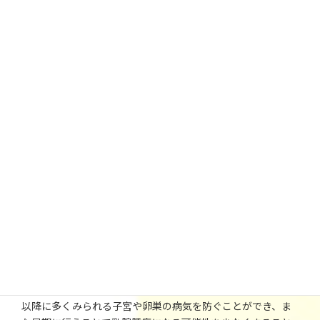
ワンちゃん、ネコちゃんの避妊・去勢手術をする最適な時期
は生後6～10ヵ月ごろです。全身麻酔下で、避妊手術は卵巣・
子宮を、去勢手術は精巣を摘出します。
利点としては、発情期や望まない妊娠を避けられるほか、
様々な病気の予防をすることができます。避妊手術は、中年
以降に多くみられる子宮や卵巣の病気を防ぐことができ、ま