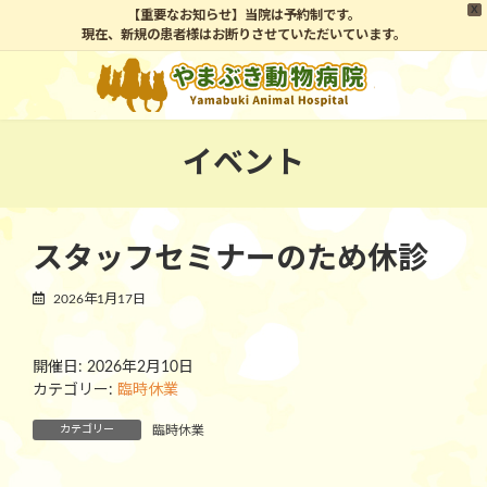
X
【重要なお知らせ】当院は予約制です。
現在、新規の患者様はお断りさせていただいています。
コ
ナ
ン
ビ
テ
ゲ
ン
ー
ツ
シ
イベント
へ
ョ
ス
ン
キ
に
ッ
移
スタッフセミナーのため休診
プ
動
2026年1月17日
開催日: 2026年2月10日
カテゴリー:
臨時休業
カテゴリー
臨時休業