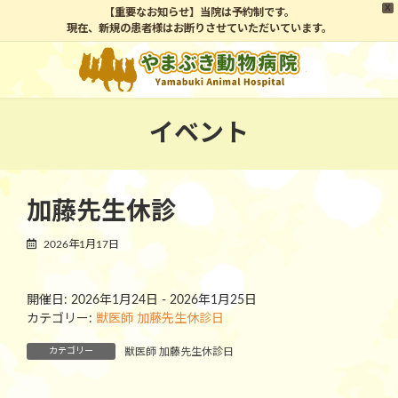
X
【重要なお知らせ】当院は予約制です。
現在、新規の患者様はお断りさせていただいています。
コ
ナ
ン
ビ
テ
ゲ
ン
ー
ツ
シ
イベント
へ
ョ
ス
ン
キ
に
ッ
移
加藤先生休診
プ
動
2026年1月17日
開催日: 2026年1月24日 - 2026年1月25日
カテゴリー:
獣医師 加藤先生休診日
カテゴリー
獣医師 加藤先生休診日