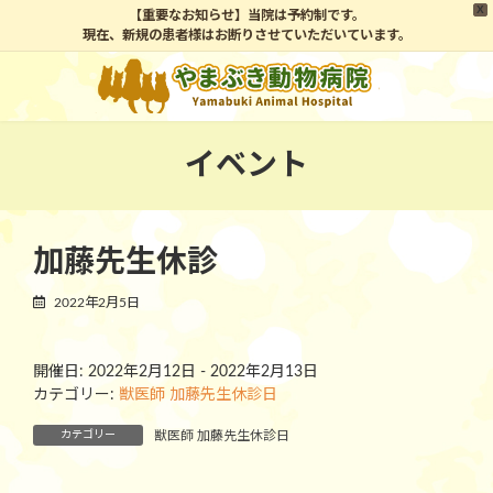
X
【重要なお知らせ】当院は予約制です。
現在、新規の患者様はお断りさせていただいています。
コ
ナ
ン
ビ
テ
ゲ
ン
ー
ツ
シ
イベント
へ
ョ
ス
ン
キ
に
ッ
移
加藤先生休診
プ
動
2022年2月5日
開催日: 2022年2月12日 - 2022年2月13日
カテゴリー:
獣医師 加藤先生休診日
カテゴリー
獣医師 加藤先生休診日