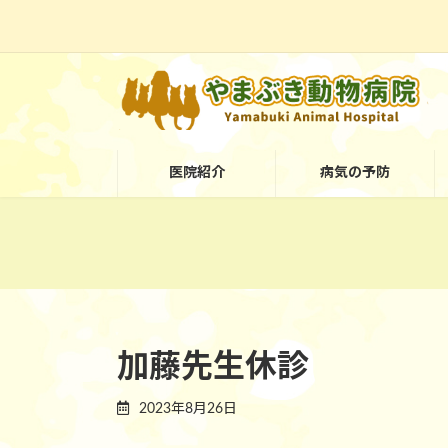
コ
ナ
ン
ビ
テ
ゲ
ン
ー
ツ
シ
医院紹介
病気の予防
へ
ョ
ス
ン
キ
に
ッ
移
プ
動
加藤先生休診
2023年8月26日