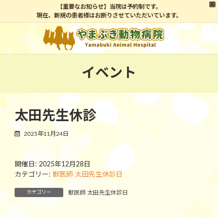
X
【重要なお知らせ】当院は予約制です。
現在、新規の患者様はお断りさせていただいています。
コ
ナ
ン
ビ
テ
ゲ
ン
ー
ツ
シ
イベント
へ
ョ
ス
ン
キ
に
ッ
移
太田先生休診
プ
動
2025年11月24日
開催日: 2025年12月28日
カテゴリー:
獣医師 太田先生休診日
カテゴリー
獣医師 太田先生休診日