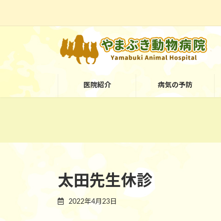
コ
ナ
ン
ビ
テ
ゲ
ン
ー
ツ
シ
医院紹介
病気の予防
へ
ョ
ス
ン
キ
に
ッ
移
プ
動
太田先生休診
2022年4月23日