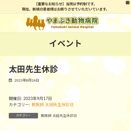
X
【重要なお知らせ】当院は予約制です。
現在、新規の患者様はお断りさせていただいています。
コ
ナ
ン
ビ
テ
ゲ
ン
ー
ツ
シ
イベント
へ
ョ
ス
ン
キ
に
ッ
移
太田先生休診
プ
動
2023年8月26日
開催日: 2023年9月17日
カテゴリー:
獣医師 太田先生休診日
カテゴリー
獣医師 太田先生休診日