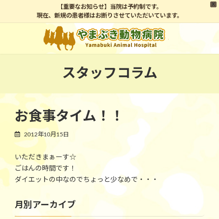
X
【重要なお知らせ】当院は予約制です。
現在、新規の患者様はお断りさせていただいています。
コ
ナ
ン
ビ
テ
ゲ
ン
ー
ツ
シ
スタッフコラム
へ
ョ
ス
ン
キ
に
ッ
移
お食事タイム！！
プ
動
2012年10月15日
いただきまぁーす☆
ごはんの時間です！
ダイエットの中なのでちょっと少なめで・・・
月別アーカイブ