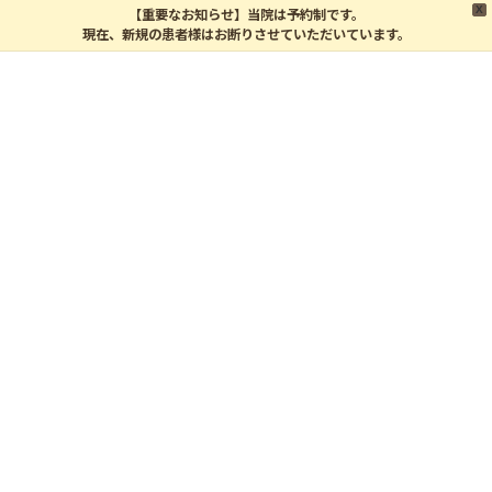
X
【重要なお知らせ】当院は予約制です。
現在、新規の患者様はお断りさせていただいています。
コ
ナ
ン
ビ
テ
ゲ
ン
ー
ツ
シ
スタッフコラム
へ
ョ
ス
ン
キ
に
ッ
移
よろしく2017年☆
プ
動
2017年1月5日
あけましておめでとうございます＼(^o^)／
いよいよ、やまぶきも仕事始めです(*’ω’*)
ただ、お正月休みで体が鈍ってるからしんどい
！！
朝は起きられないし★
仕事モードに切り替えるのが大変っ(-_-;) って人も多いんじゃ