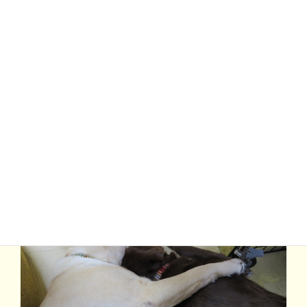
えっ？肉布団で寒くないよって？？(笑)