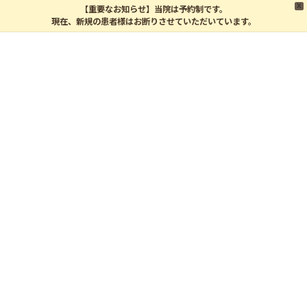
X
【重要なお知らせ】当院は予約制です。
現在、新規の患者様はお断りさせていただいています。
コ
ナ
ン
ビ
テ
ゲ
ン
ー
ツ
シ
スタッフコラム
へ
ョ
ス
ン
キ
に
ッ
移
訃報
プ
動
2015年12月14日
報告が遅くなってしまいましたが
長い間、やまぶきの看板犬を務めてきた
こりん
ちゃんが
12月7日の午後10時30分頃天国へ旅立ちました
原因は定かではないですが
恐らく心臓発作ではないか・・・とのこと